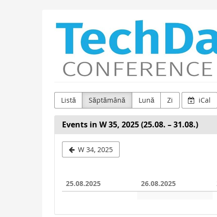
Skip to
Fastbit
main
content
SRL
Listă
Săptămână
Lună
Zi
iCal
Events in W 35, 2025 (25.08. – 31.08.)
Select
W 34, 2025
a
week
25.08.2025
26.08.2025
to
display